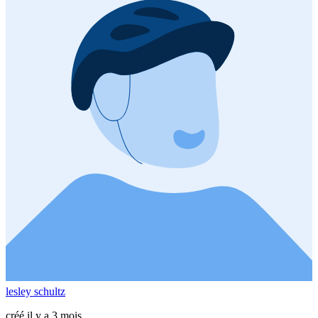
lesley schultz
créé il y a 3 mois