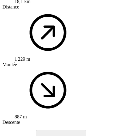
18,1 km
Distance
1 229 m
Montée
887 m
Descente