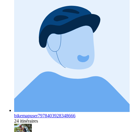
bikemapuser7978403928348666
24 itinéraires