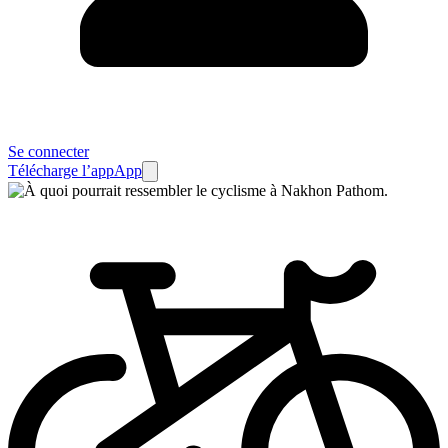
Se connecter
Télécharge l’app
App