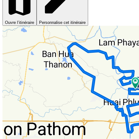
Ouvre l’itinéraire
Personnalise cet itinéraire