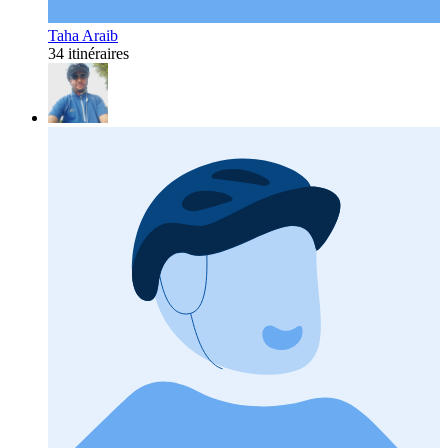
Taha Araib
34 itinéraires