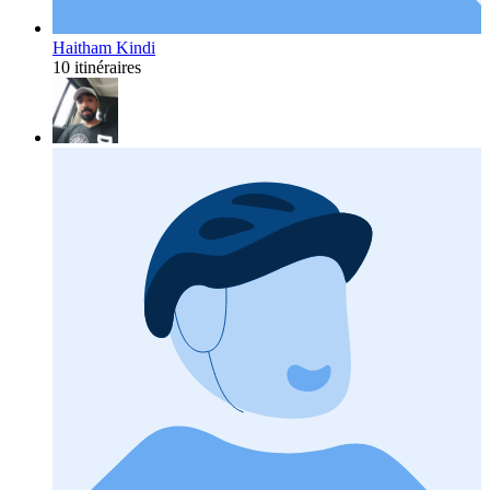
Haitham Kindi
10 itinéraires