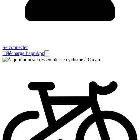
Se connecter
Télécharge l’app
App