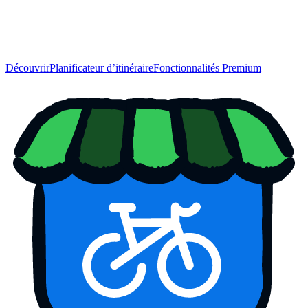
Découvrir
Planificateur d’itinéraire
Fonctionnalités Premium