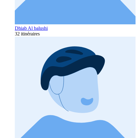
Dhiab Al balushi
32 itinéraires