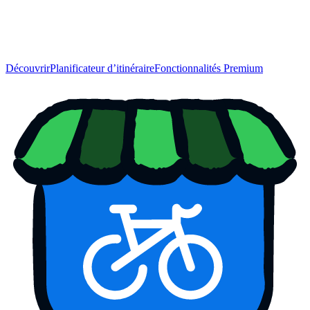
Découvrir
Planificateur d’itinéraire
Fonctionnalités Premium