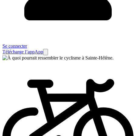
Se connecter
Télécharge l’app
App