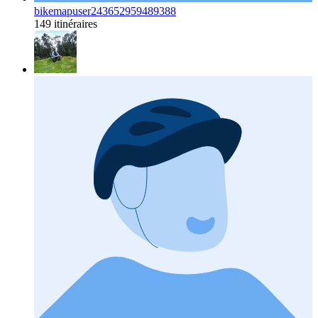
bikemapuser243652959489388
149 itinéraires