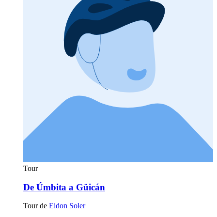
Tour
De Úmbita a Güicán
Tour de
Eidon Soler