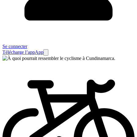
Se connecter
Télécharge l’app
App