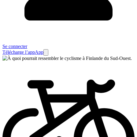
Se connecter
Télécharge l’app
App