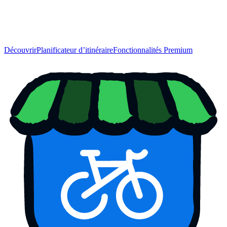
Découvrir
Planificateur d’itinéraire
Fonctionnalités Premium