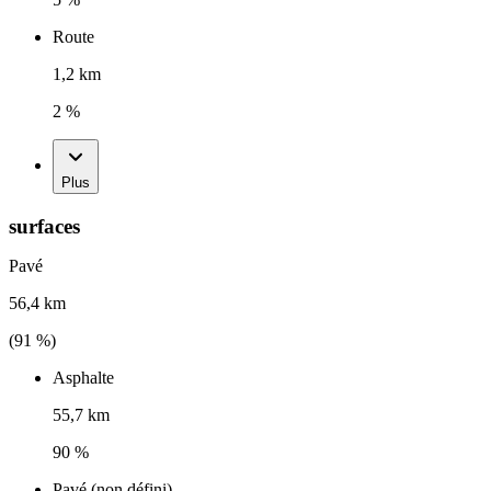
Route
1,2 km
2 %
Plus
surfaces
Pavé
56,4 km
(
91
%)
Asphalte
55,7 km
90 %
Pavé (non défini)