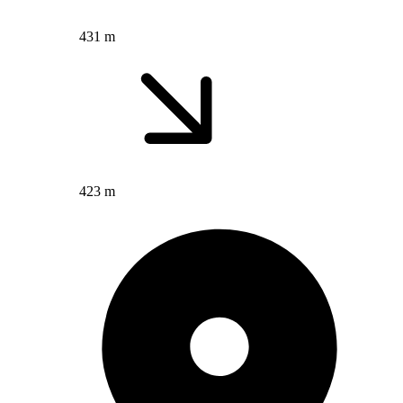
431 m
423 m