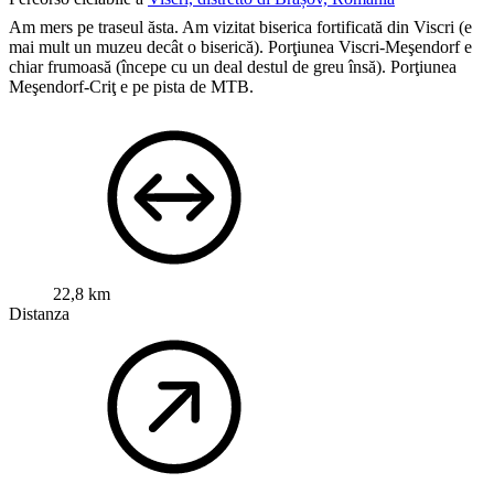
Am mers pe traseul ăsta.
Am vizitat biserica fortificată din Viscri (e
mai mult un muzeu decât o biserică).
Porţiunea Viscri-Meşendorf e
chiar frumoasă (începe cu un deal destul de greu însă).
Porţiunea
Meşendorf-Criţ e pe pista de MTB.
22,8 km
Distanza