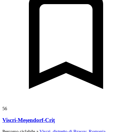
56
Viscri-Meşendorf-Criţ
Percorso ciclabile a
Viscri, distretto di Brașov, Romania