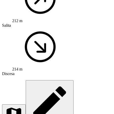
212 m
Salita
214 m
Discesa