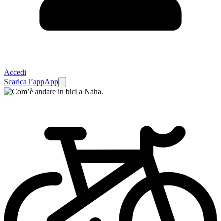
Accedi
Scarica l’app
App