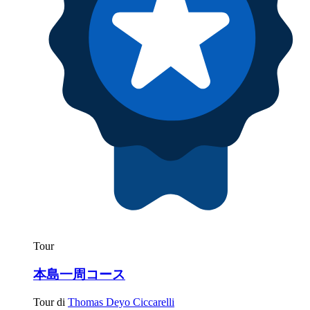
Tour
本島一周コース
Tour di
Thomas Deyo Ciccarelli