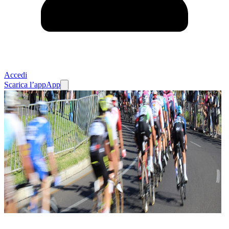
Accedi
Scarica l’app
App