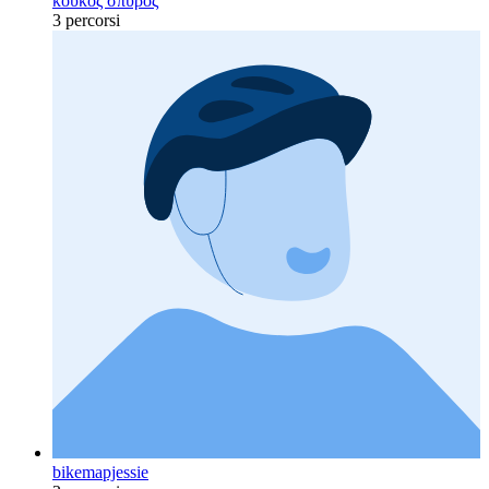
κουκος σπυρος
3 percorsi
bikemapjessie