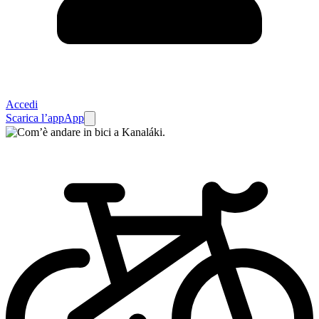
Accedi
Scarica l’app
App