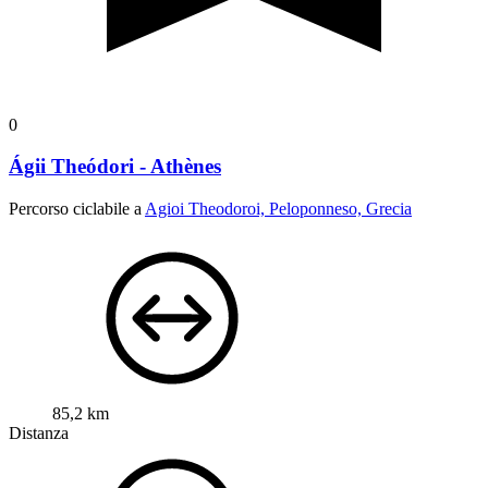
0
Ágii Theódori - Athènes
Percorso ciclabile a
Agioi Theodoroi, Peloponneso, Grecia
85,2 km
Distanza