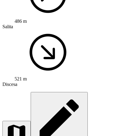
486 m
Salita
521 m
Discesa