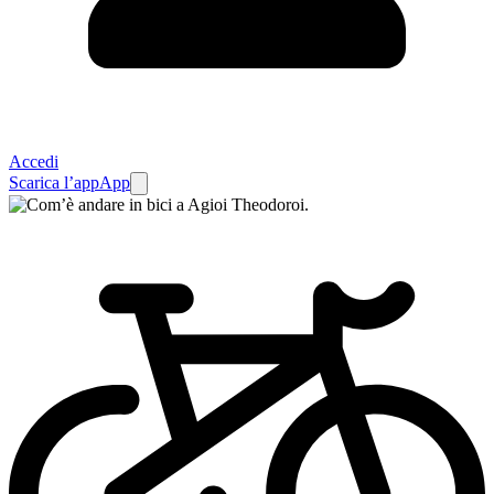
Accedi
Scarica l’app
App