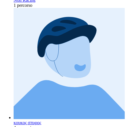
Non Racing
1 percorso
κουκος σπυρος