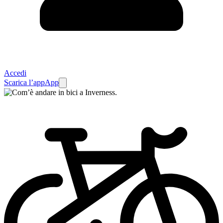
Accedi
Scarica l’app
App