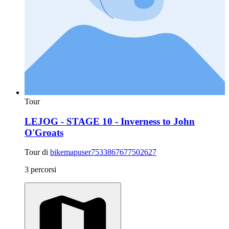
Tour
LEJOG - STAGE 10 - Inverness to John
O'Groats
Tour di
bikemapuser7533867677502627
3 percorsi