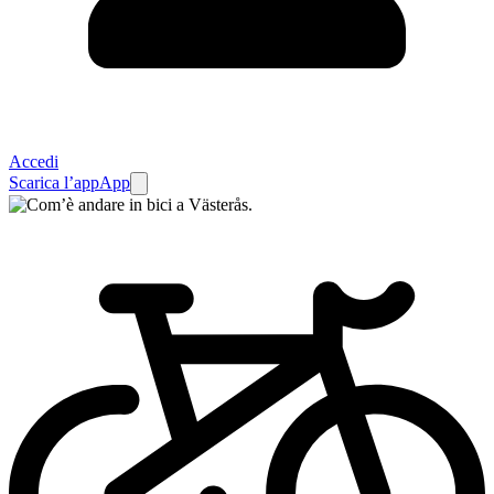
Accedi
Scarica l’app
App