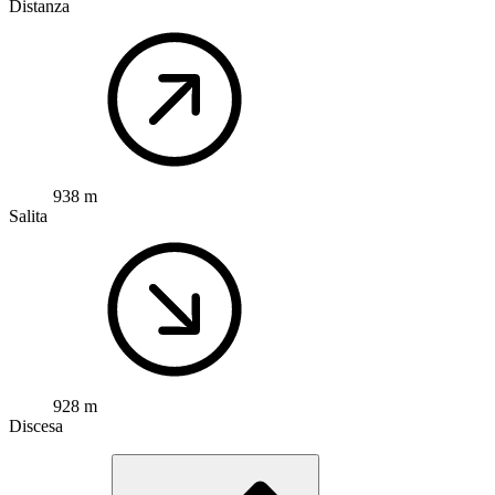
Distanza
938 m
Salita
928 m
Discesa