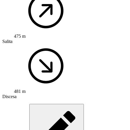
475 m
Salita
481 m
Discesa