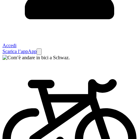
Accedi
Scarica l’app
App