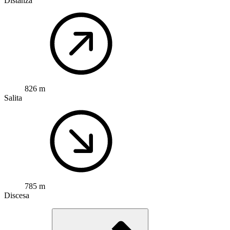
Distanza
826 m
Salita
785 m
Discesa