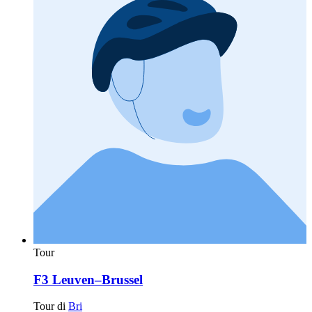
Tour
F3 Leuven–Brussel
Tour di
Bri