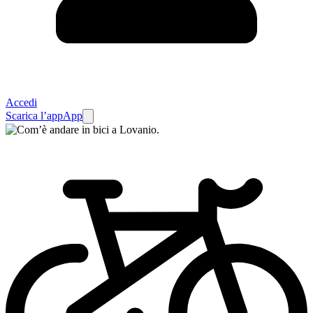
Accedi
Scarica l’app
App