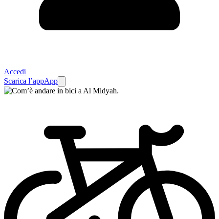
Accedi
Scarica l’app
App