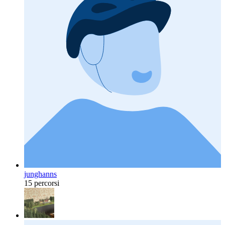
junghanns
15 percorsi