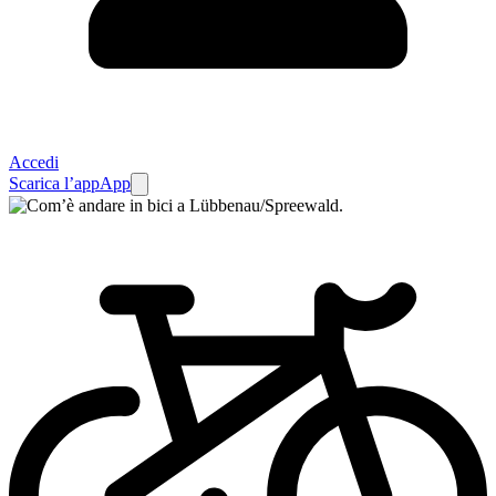
Accedi
Scarica l’app
App