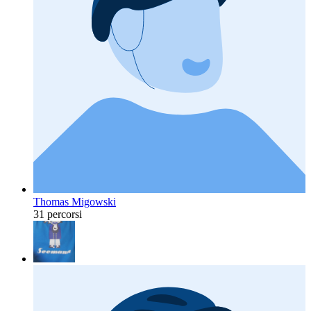
Thomas Migowski
31 percorsi