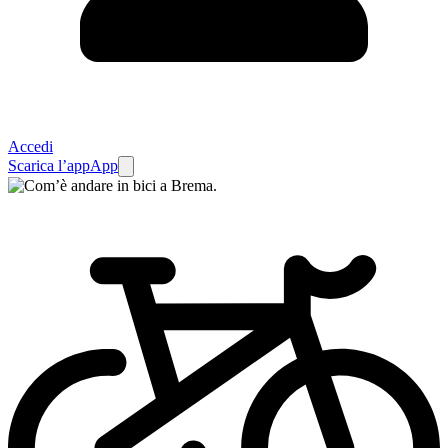
Accedi
Scarica l’app
App