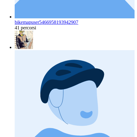
bikemapuser5466958193942907
41 percorsi