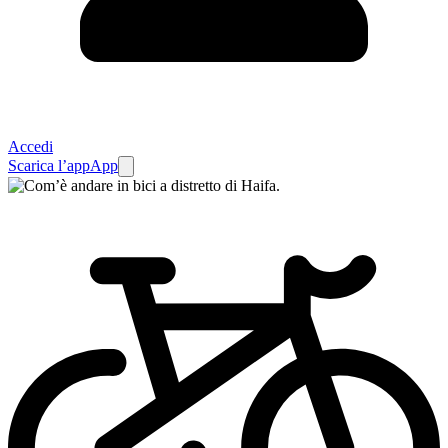
Accedi
Scarica l’app
App