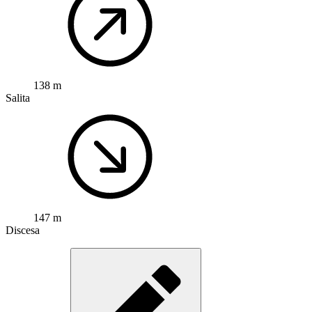
138 m
Salita
147 m
Discesa