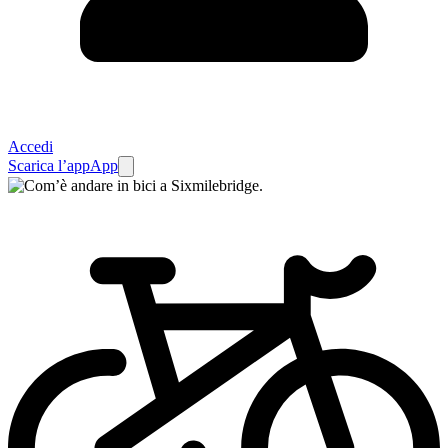
Accedi
Scarica l’app
App