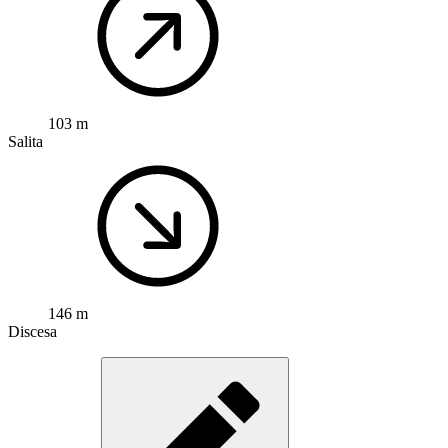
103 m
Salita
146 m
Discesa