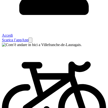
Accedi
Scarica l’app
App