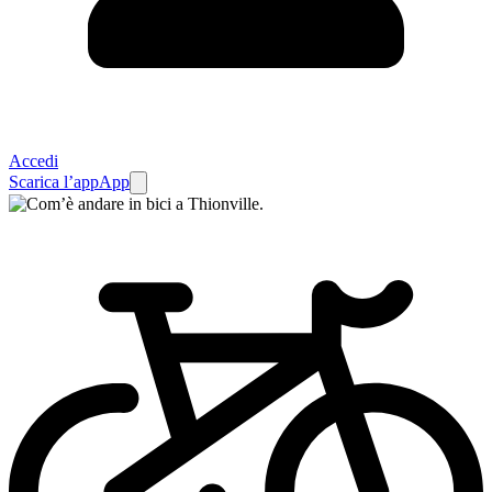
Accedi
Scarica l’app
App