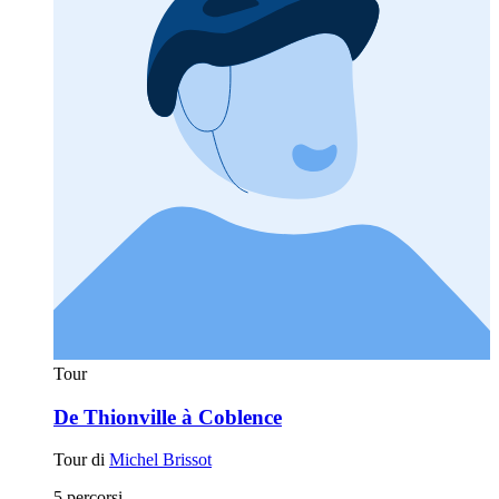
Tour
De Thionville à Coblence
Tour di
Michel Brissot
5 percorsi