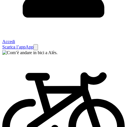
Accedi
Scarica l’app
App