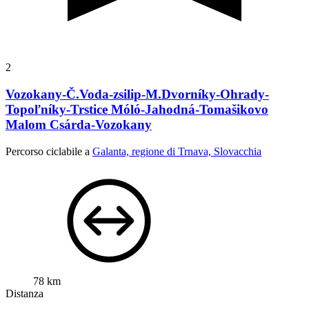
2
Vozokany-Č.Voda-zsilip-M.Dvorníky-Ohrady-
Topoľníky-Trstice Móló-Jahodná-Tomašikovo
Malom Csárda-Vozokany
Percorso ciclabile a
Galanta, regione di Trnava, Slovacchia
78 km
Distanza