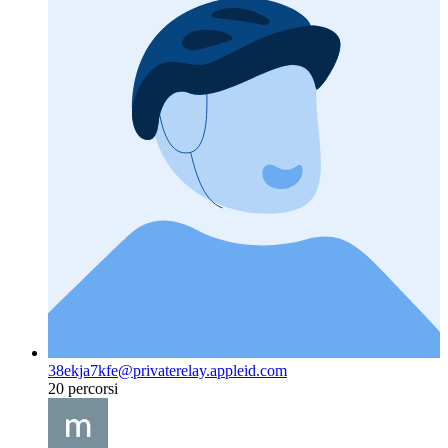
38ekja7kfe@privaterelay.appleid.com
20 percorsi