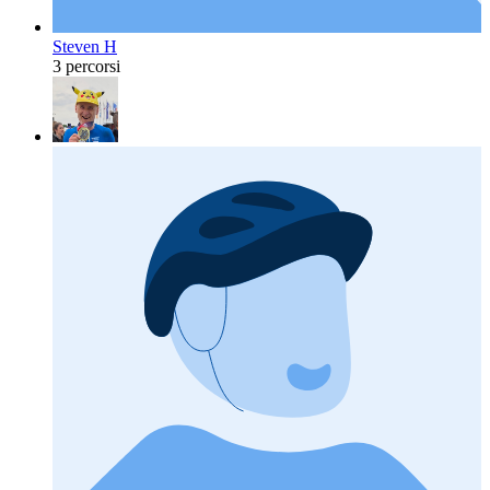
Steven H
3 percorsi