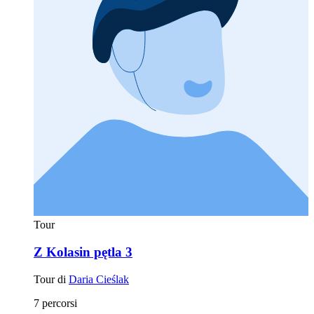
Tour
Z Kolasin pętla 3
Tour di
Daria Cieślak
7 percorsi