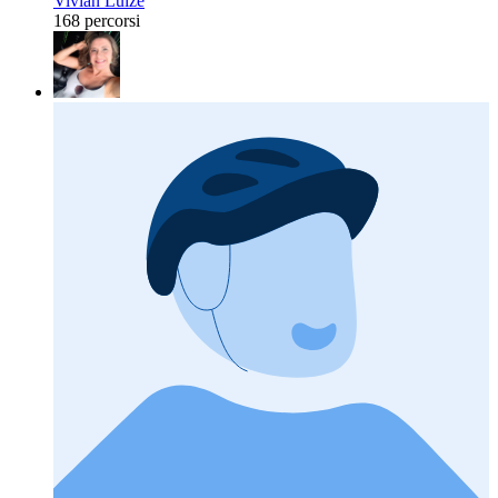
Vivian Luize
168 percorsi