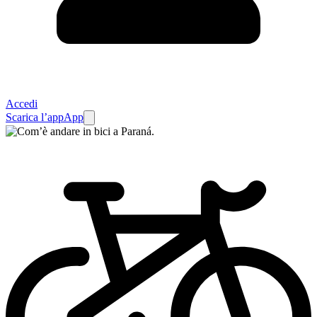
Accedi
Scarica l’app
App