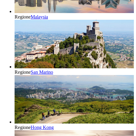
Regione
Malaysia
Regione
San Marino
Regione
Hong Kong