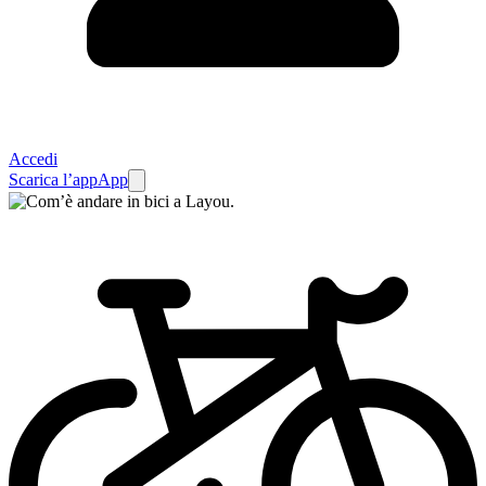
Accedi
Scarica l’app
App