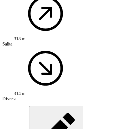
318 m
Salita
314 m
Discesa