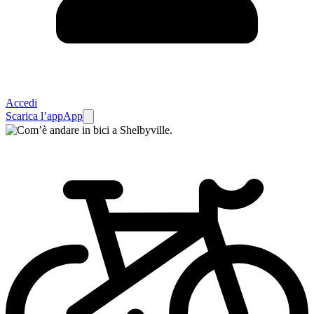
Accedi
Scarica l’app
App