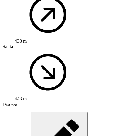
438 m
Salita
443 m
Discesa