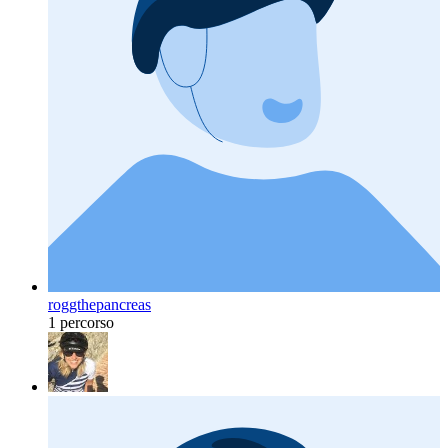
roggthepancreas
1 percorso