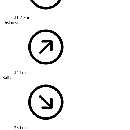
31,7 km
Distanza
344 m
Salita
336 m