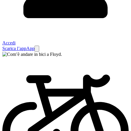
Accedi
Scarica l’app
App