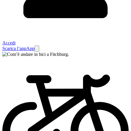
Accedi
Scarica l’app
App