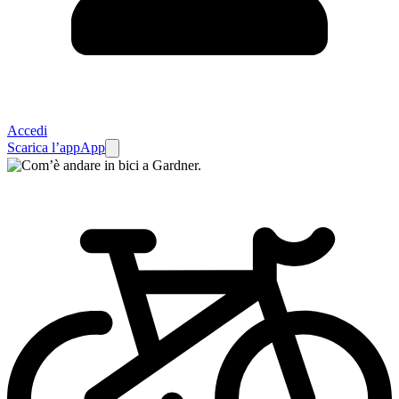
Accedi
Scarica l’app
App