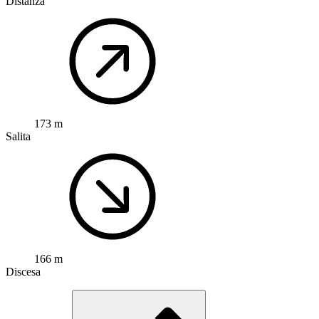
Distanza
173 m
Salita
166 m
Discesa