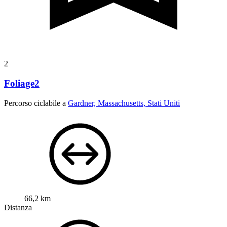
2
Foliage2
Percorso ciclabile a
Gardner, Massachusetts, Stati Uniti
66,2 km
Distanza