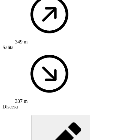
349 m
Salita
337 m
Discesa