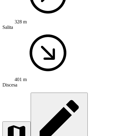
328 m
Salita
401 m
Discesa