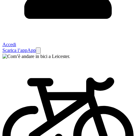
Accedi
Scarica l’app
App