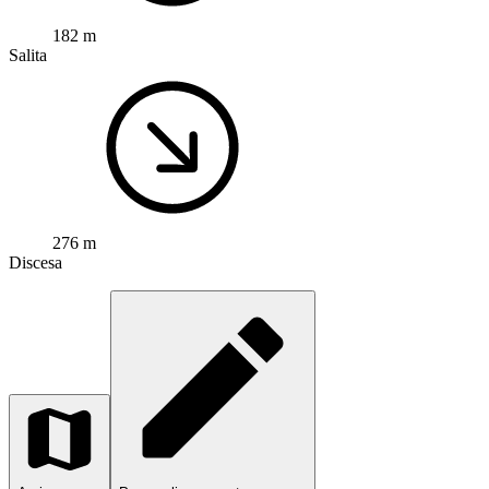
182 m
Salita
276 m
Discesa