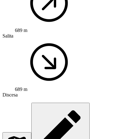
689 m
Salita
689 m
Discesa