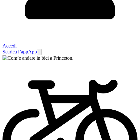
Accedi
Scarica l’app
App