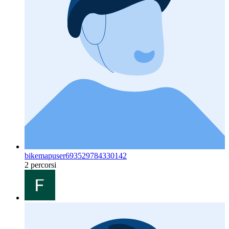
bikemapuser693529784330142
2 percorsi