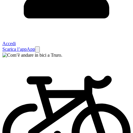
Accedi
Scarica l’app
App