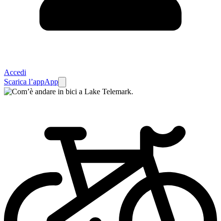
Accedi
Scarica l’app
App