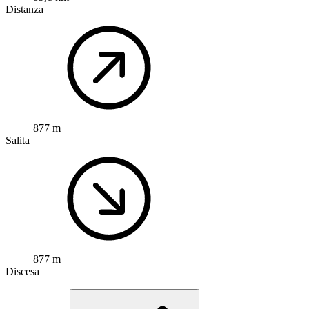
Distanza
877 m
Salita
877 m
Discesa