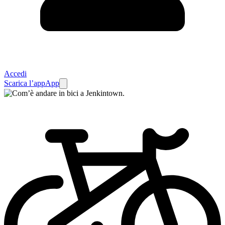
Accedi
Scarica l’app
App