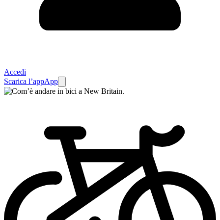
Accedi
Scarica l’app
App