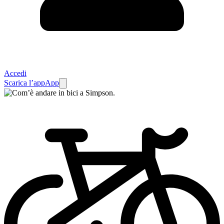
Accedi
Scarica l’app
App