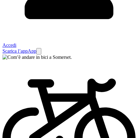
Accedi
Scarica l’app
App