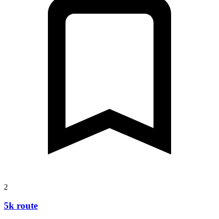
2
5k route