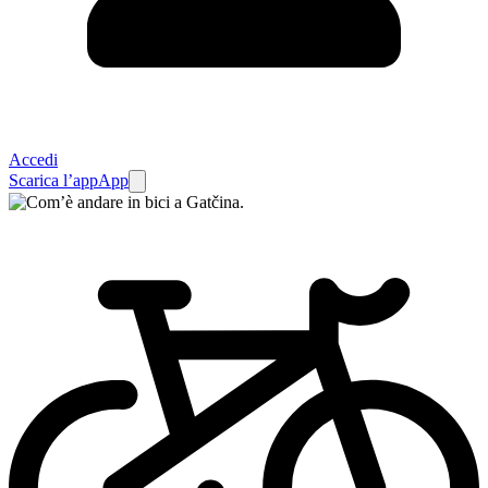
Accedi
Scarica l’app
App