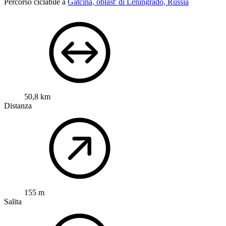
Percorso ciclabile a
Gatčina, oblast' di Leningrado, Russia
50,8 km
Distanza
155 m
Salita