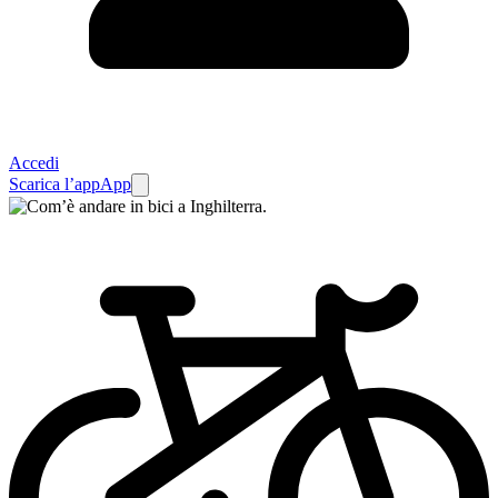
Accedi
Scarica l’app
App