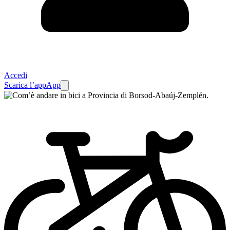
Accedi
Scarica l’app
App