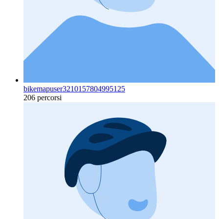
bikemapuser3210157804995125
206 percorsi