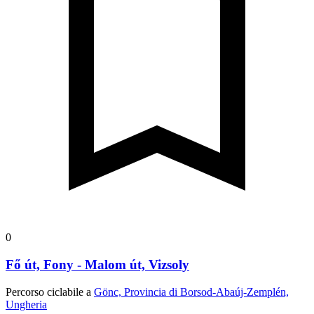
0
Fő út, Fony - Malom út, Vizsoly
Percorso ciclabile a
Gönc, Provincia di Borsod-Abaúj-Zemplén,
Ungheria