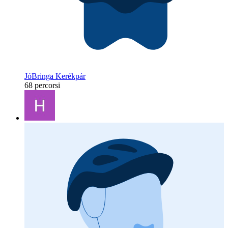
JóBringa Kerékpár
68 percorsi