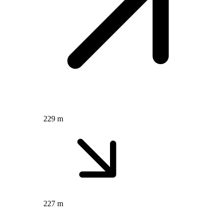
229 m
227 m