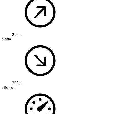
229 m
Salita
227 m
Discesa