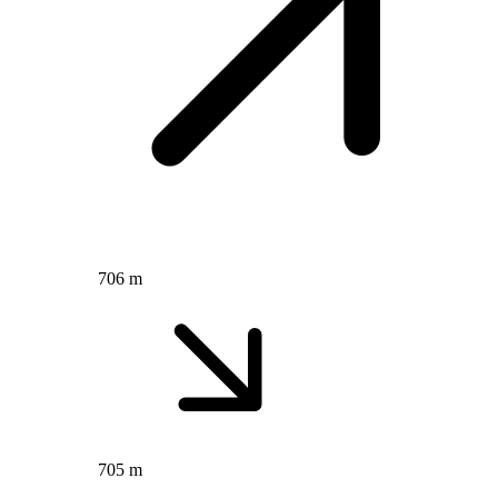
706 m
705 m