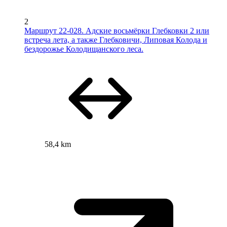
2
Маршрут 22-028. Адские восьмёрки Глебковки 2 или
встреча лета, а также Глебковичи, Липовая Колода и
бездорожье Колодищанского леса.
58,4 km